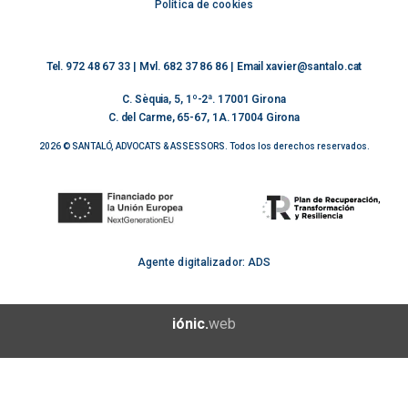
Política de cookies
Tel.
972 48 67 33
| Mvl.
682 37 86 86
| Email
xavier@santalo.cat
C. Sèquia, 5, 1º-2ª. 17001 Girona
C. del Carme, 65-67, 1A. 17004 Girona
2026 © SANTALÓ, ADVOCATS & ASSESSORS. Todos los derechos reservados.
Agente digitalizador: ADS
iónic.
web